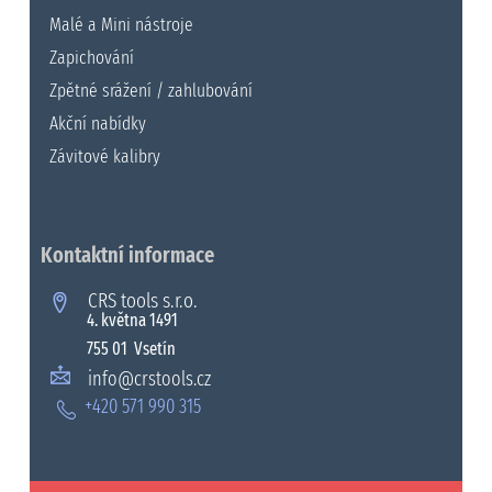
Malé a Mini nástroje
Zapichování
Zpětné srážení / zahlubování
Akční nabídky
Závitové kalibry
Kontaktní informace
CRS tools s.r.o.
4. května 1491
755 01 Vsetín
info@crstools.cz
+420 571 990 315