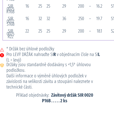
SIR
16
25
25
29
200
–
16.2
S
0025
R16B
SIR
16
32
32
36
250
–
19.7
S
0032
S16B
SIR
22
25
25
29
200
–
18.1
S
0025
R22
* Držák bez úhlové podložky
Pro LEVÝ DRŽÁK nahraďte SI
R
v objednacím čísle na SI
L
(L = levý)
Držáky jsou standardně dodávány s +1,5° úhlovou
podložkou.
Další informace o výměně úhlových podložek v
závislosti na velikosti závitu a stoupání naleznete v
technické části.
Příklad objednávky:
Závitový držák SIR 0020
P16B . . . . . 2 ks