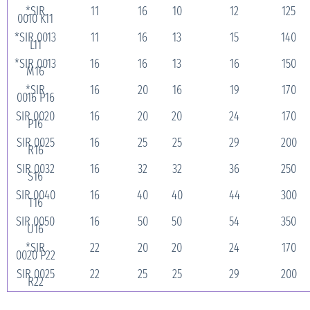
*SIR
11
16
10
12
125
0010 K11
*SIR 0013
11
16
13
15
140
L11
*SIR 0013
16
16
13
16
150
M16
*SIR
16
20
16
19
170
0016 P16
SIR 0020
16
20
20
24
170
P16
SIR 0025
16
25
25
29
200
R16
SIR 0032
16
32
32
36
250
S16
SIR 0040
16
40
40
44
300
T16
SIR 0050
16
50
50
54
350
U16
*SIR
22
20
20
24
170
0020 P22
SIR 0025
22
25
25
29
200
R22