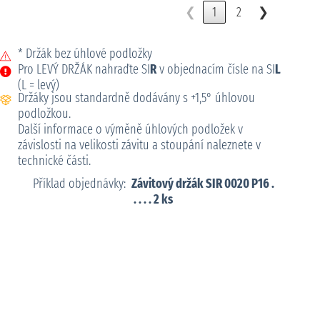
❮
1
2
❯
* Držák bez úhlové podložky
Pro LEVÝ DRŽÁK nahraďte SI
R
v objednacím čísle na SI
L
(L = levý)
Držáky jsou standardně dodávány s +1,5° úhlovou
podložkou.
Další informace o výměně úhlových podložek v
závislosti na velikosti závitu a stoupání naleznete v
technické části.
Příklad objednávky:
Závitový držák SIR 0020 P16 .
. . . . 2 ks