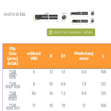
Vnitřní se šroubkem - držáky
Obj.
číslo
velikost
Předvrtaný
D
D1
L
(pravý
VBD
otvor
držák)
*SIR
6
12
5.1
6.0
100
0005
H06
*SIR
8
16
6.6
7.8
125
0007 K08
*SIR
8U
16
7.3
9.0
125
0008
K08U
*SIR
11
10
10
12
100
0010 H11