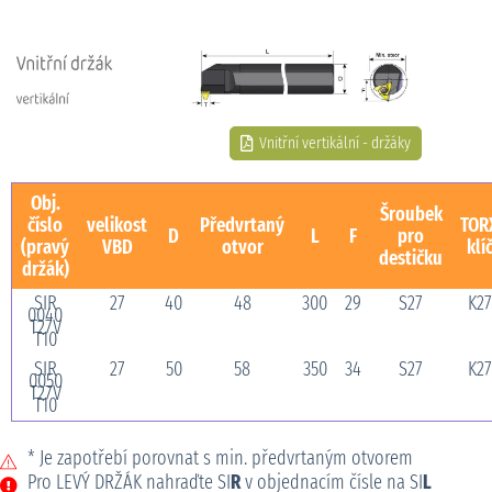
Vnitřní vertikální - držáky
Obj.
Šroubek
číslo
velikost
Předvrtaný
TOR
D
L
F
pro
(pravý
VBD
otvor
klí
destičku
držák)
SIR
27
40
48
300
29
S27
K27
0040
T27V
T10
SIR
27
50
58
350
34
S27
K27
0050
T27V
T10
* Je zapotřebí porovnat s min. předvrtaným otvorem
Pro LEVÝ DRŽÁK nahraďte SI
R
v objednacím čísle na SI
L