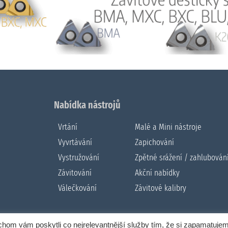
Nabídka nástrojů
Vrtání
Malé a Mini nástroje
Vyvrtávání
Zapichování
Vystružování
Zpětné srážení / zahlubován
Závitování
Akční nabídky
Válečkování
Závitové kalibry
om vám poskytli co nejrelevantnější služby tím, že si zapamatuje