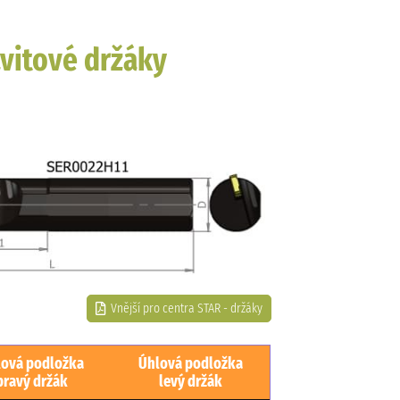
ávitové držáky
Vnější pro centra STAR - držáky
lová podložka
Úhlová podložka
pravý držák
levý držák