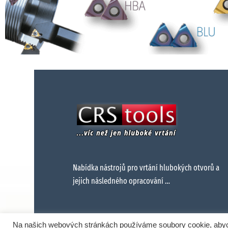
Nabídka nástrojů pro vrtání hlubokých otvorů a
jejich následného opracování …
Na našich webových stránkách používáme soubory cookie, abych