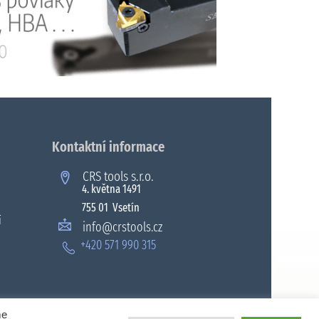
Kontaktní informace
CRS tools s.r.o.
4. května 1491
755 01 Vsetín
í
info@crstools.cz
+420 571 990 315
me