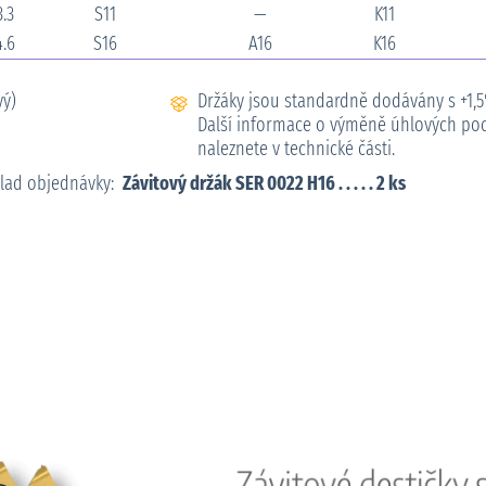
3.3
S11
—
K11
4.6
S16
A16
K16
vý)
Držáky jsou standardně dodávány s +1,
Další informace o výměně úhlových podlo
naleznete v technické části.
klad objednávky:
Závitový držák SER 0022 H16 . . . . . 2 ks