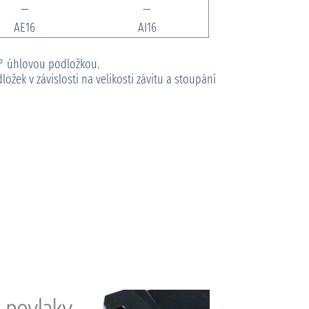
—
—
AE16
AI16
5° úhlovou podložkou.
žek v závislosti na velikosti závitu a stoupání