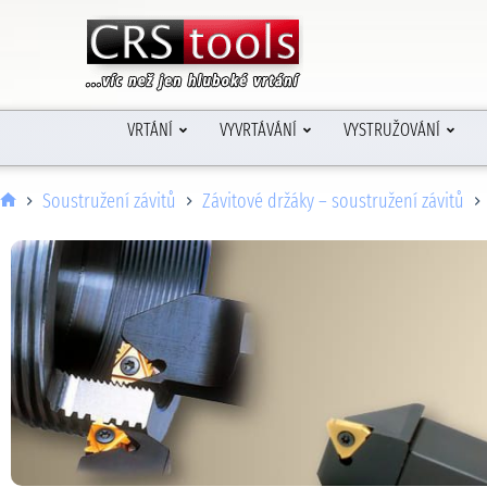
VRTÁNÍ
VYVRTÁVÁNÍ
VYSTRUŽOVÁNÍ
Soustružení závitů
Závitové držáky – soustružení závitů