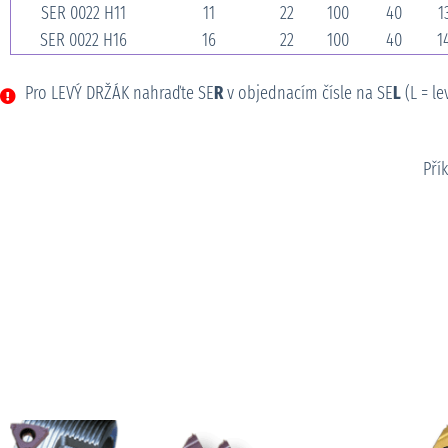
SER 0022 H11
11
22
100
40
1
SER 0022 H16
16
22
100
40
1
Pro LEVÝ DRŽÁK nahraďte SE
R
v objednacím čísle na SE
L
(L = le
Pří