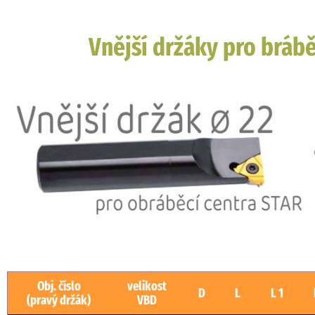
Vnější držáky pro brábě
Obj. číslo
velikost
D
L
L 1
(pravý držák)
VBD