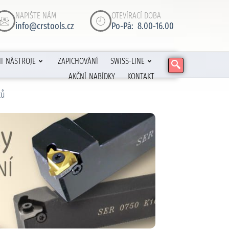
NAPIŠTE NÁM
OTEVÍRACÍ DOBA
info@crstools.cz
Po-Pá: 8.00-16.00
I NÁSTROJE
ZAPICHOVÁNÍ
SWISS-LINE
AKČNÍ NABÍDKY
KONTAKT
tů